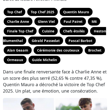
Top Chef
Top Chef 2025
Quentin Mauro
Charlie Anne
Glenn Viel
Paul Pairet
M6
Finale Top Chef
Cuisine
Chefs étoilés
Heston
Blumenthal
Gérald Passedat
Pascal Barbot
Alan Geaam
Cérémonie des couteaux
Brochet
Ormeaux
Guide Michelin
Dans une finale renversante face à Charlie Anne et
un score des plus serré (52,65 % contre 47,35 %),
Quentin Mauro a décroché la victoire de Top Chef
2025. Un plat, une émotion, une consécration.