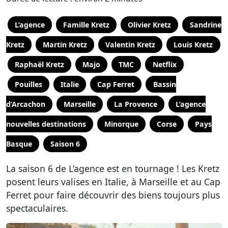
L’agence
Famille Kretz
Olivier Kretz
Sandrine
Kretz
Martin Kretz
Valentin Kretz
Louis Kretz
Raphaël Kretz
Majo
TMC
Netflix
Pouilles
Italie
Cap Ferret
Bassin
d’Arcachon
Marseille
La Provence
L’agence
nouvelles destinations
Minorque
Corse
Pays
Basque
Saison 6
La saison 6 de L’agence est en tournage ! Les Kretz
posent leurs valises en Italie, à Marseille et au Cap
Ferret pour faire découvrir des biens toujours plus
spectaculaires.