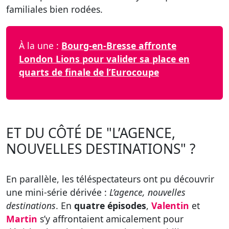
familiales bien rodées.
À la une :
Bourg-en-Bresse affronte
London Lions pour valider sa place en
quarts de finale de l’Eurocoupe
ET DU CÔTÉ DE "L’AGENCE,
NOUVELLES DESTINATIONS" ?
En parallèle, les téléspectateurs ont pu découvrir
une mini-série dérivée :
L’agence, nouvelles
destinations
. En
quatre épisodes
,
Valentin
et
Martin
s’y affrontaient amicalement pour