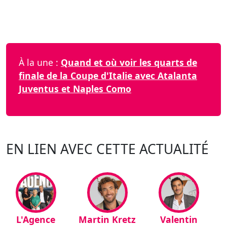
À la une :
Quand et où voir les quarts de
finale de la Coupe d'Italie avec Atalanta
Juventus et Naples Como
EN LIEN AVEC CETTE ACTUALITÉ
L'Agence
Martin Kretz
Valentin