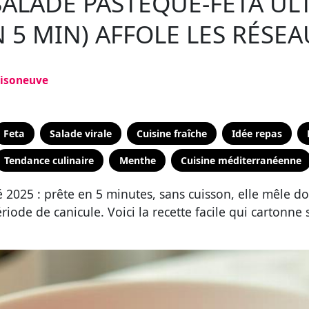
SALADE PASTÈQUE-FETA UL
 5 MIN) AFFOLE LES RÉSE
aisoneuve
Feta
Salade virale
Cuisine fraîche
Idée repas
Tendance culinaire
Menthe
Cuisine méditerranéenne
té 2025 : prête en 5 minutes, sans cuisson, elle mêle d
riode de canicule. Voici la recette facile qui cartonne 