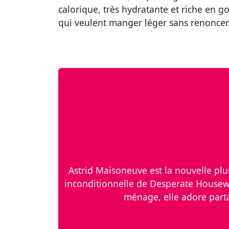
calorique, très hydratante et riche en g
qui veulent manger léger sans renoncer 
Astrid Maisoneuve est la nouvelle plume
inconditionnelle de Desperate Housewi
ménage, elle adore partag