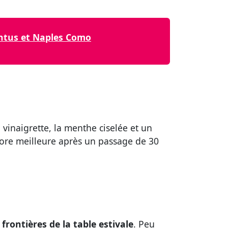
ventus et Naples Como
a vinaigrette, la menthe ciselée et un
encore meilleure après un passage de 30
 frontières de la table estivale
. Peu