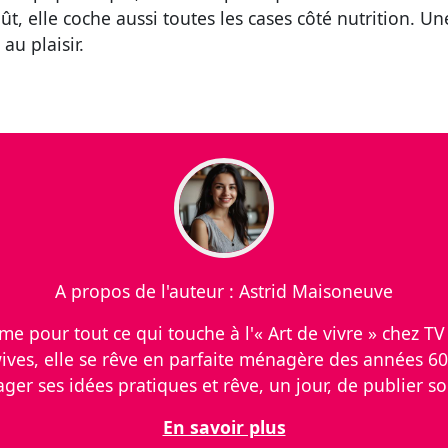
oût, elle coche aussi toutes les cases côté nutrition.
au plaisir.
A propos de l'auteur : Astrid Maisoneuve
 pour tout ce qui touche à l'« Art de vivre » chez TV S
ves, elle se rêve en parfaite ménagère des années 60
er ses idées pratiques et rêve, un jour, de publier so
En savoir plus