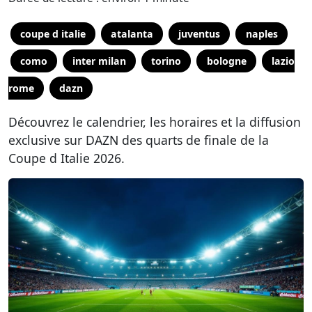
coupe d italie
atalanta
juventus
naples
como
inter milan
torino
bologne
lazio
rome
dazn
Découvrez le calendrier, les horaires et la diffusion
exclusive sur DAZN des quarts de finale de la
Coupe d Italie 2026.