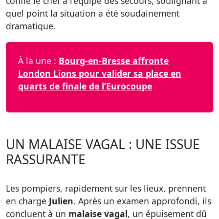
confie le chef à l’équipe des secours, soulignant à
quel point la situation a été soudainement
dramatique.
À la une :
Bourg-en-Bresse affronte
London Lions pour valider sa place en
quarts de finale de l’Eurocoupe
UN MALAISE VAGAL : UNE ISSUE
RASSURANTE
Les pompiers, rapidement sur les lieux, prennent
en charge
Julien
. Après un examen approfondi, ils
concluent à un
malaise vagal
, un épuisement dû