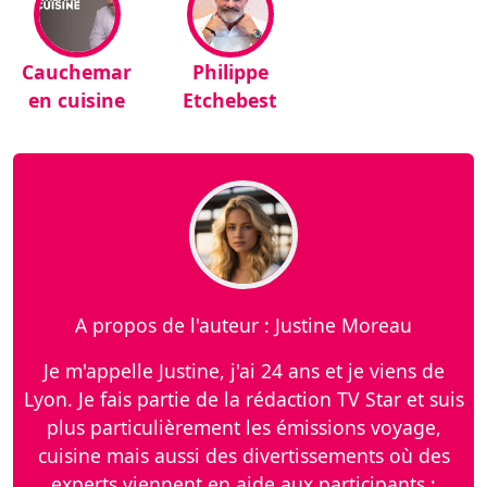
Cauchemar
Philippe
en cuisine
Etchebest
A propos de l'auteur : Justine Moreau
Je m'appelle Justine, j'ai 24 ans et je viens de
Lyon. Je fais partie de la rédaction TV Star et suis
plus particulièrement les émissions voyage,
cuisine mais aussi des divertissements où des
experts viennent en aide aux participants :