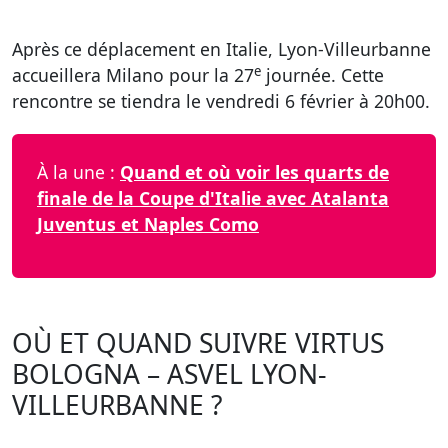
Après ce déplacement en Italie, Lyon-Villeurbanne
e
accueillera Milano pour la 27
journée. Cette
rencontre se tiendra le vendredi 6 février à 20h00.
À la une :
Quand et où voir les quarts de
finale de la Coupe d'Italie avec Atalanta
Juventus et Naples Como
OÙ ET QUAND SUIVRE VIRTUS
BOLOGNA – ASVEL LYON-
VILLEURBANNE ?