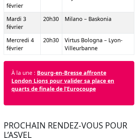
février
Mardi 3
20h30
Milano – Baskonia
février
Mercredi 4
20h30
Virtus Bologna – Lyon-
février
Villeurbanne
À la une :
Bourg-en-Bresse affronte
London Lions pour valider sa place en
quarts de finale de l’Eurocoupe
PROCHAIN RENDEZ-VOUS POUR
L’ASVEL