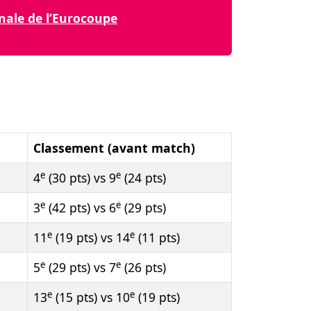
nale de l’Eurocoupe
Classement (avant match)
e
e
4
(30 pts) vs 9
(24 pts)
e
e
3
(42 pts) vs 6
(29 pts)
e
e
11
(19 pts) vs 14
(11 pts)
e
e
5
(29 pts) vs 7
(26 pts)
e
e
13
(15 pts) vs 10
(19 pts)