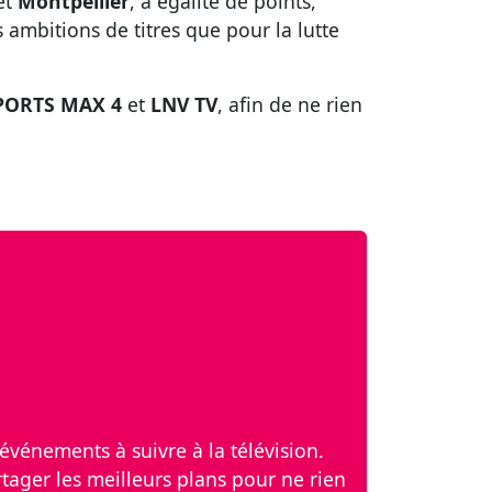
et
Montpellier
, à égalité de points,
 ambitions de titres que pour la lutte
PORTS MAX 4
et
LNV TV
, afin de ne rien
événements à suivre à la télévision.
tager les meilleurs plans pour ne rien