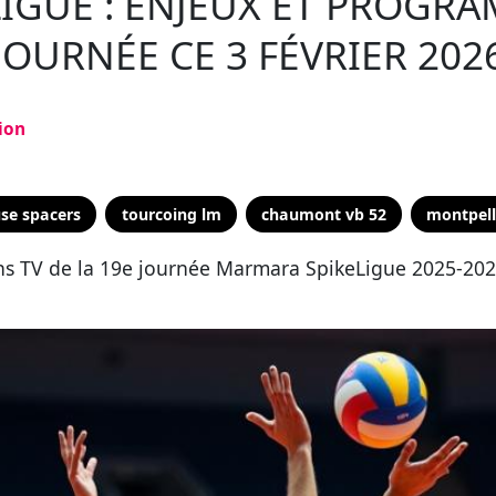
IGUE : ENJEUX ET PROGRA
JOURNÉE CE 3 FÉVRIER 202
ion
se spacers
tourcoing lm
chaumont vb 52
montpell
ns TV de la 19e journée Marmara SpikeLigue 2025-2026