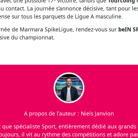
 avec une possible 17
victoire, tandis que
Tourcoing
u contact. La journée s’annonce décisive, tant pour les
nse sur tous les parquets de Ligue A masculine.
née de Marmara SpikeLigue, rendez-vous sur
beIN S
isive du championnat.
A propos de l'auteur : Niels Janvion
nt que spécialiste Sport, entièrement dédié aux grands 
oujours, il vit au rythme des compétitions et adore par