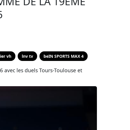
MME DE LA 19ÈME
6
ier vh
lnv tv
beIN SPORTS MAX 4
 avec les duels Tours-Toulouse et