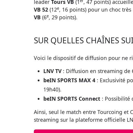
er
leader
Tours VB
(1
, 47 points) accueill
e
VB 52
(12
, 16 points) pour un choc très
e
VB
(6
, 29 points).
SUR QUELLES CHAÎNES SUI
Voici le dispositif de diffusion pour ne 
LNV TV
: Diffusion en streaming de 
beIN SPORTS MAX 4
: Exclusivité p
19h40).
beIN SPORTS Connect
: Possibilit
Ainsi, seul le match entre Tourcoing et 
streaming sur la plateforme officielle L