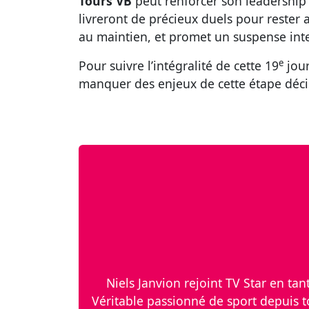
Tours VB
peut renforcer son leadership
livreront de précieux duels pour rester a
au maintien, et promet un suspense inte
e
Pour suivre l’intégralité de cette 19
jour
manquer des enjeux de cette étape déc
Niels Janvion rejoint TV Star en ta
Véritable passionné de sport depuis t