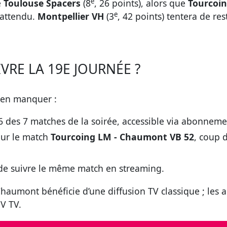
e
e
Toulouse Spacers
(8
, 26 points), alors que
Tourcoi
e
 attendu.
Montpellier VH
(3
, 42 points) tentera de r
VRE LA 19E JOURNÉE ?
rien manquer :
6 des 7 matches de la soirée, accessible via abonneme
our le match
Tourcoing LM - Chaumont VB 52
, coup 
é de suivre le même match en streaming.
Chaumont bénéficie d’une diffusion TV classique ; les 
NV TV.