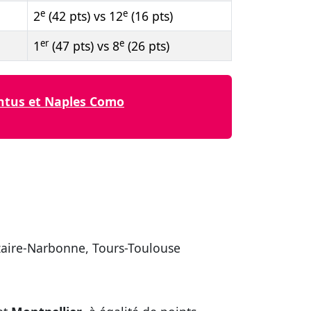
e
e
2
(42 pts) vs 12
(16 pts)
er
e
1
(47 pts) vs 8
(26 pts)
ventus et Naples Como
azaire-Narbonne, Tours-Toulouse