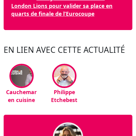
London Lions pour valider sa place en
quarts de finale de l’Eurocoupe
EN LIEN AVEC CETTE ACTUALITÉ
Cauchemar
Philippe
en cuisine
Etchebest