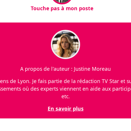
Touche pas à mon poste
A propos de l'auteur : Justine Moreau
viens de Lyon. Je fais partie de la rédaction TV Star et
ssements où des experts viennent en aide aux particip
etc.
En savoir plus