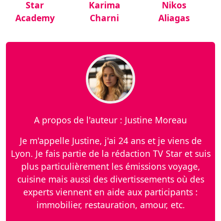
Star
Karima
Nikos
Academy
Charni
Aliagas
A propos de l'auteur : Justine Moreau
Je m'appelle Justine, j'ai 24 ans et je viens de
Lyon. Je fais partie de la rédaction TV Star et suis
plus particulièrement les émissions voyage,
cuisine mais aussi des divertissements où des
experts viennent en aide aux participants :
immobilier, restauration, amour, etc.