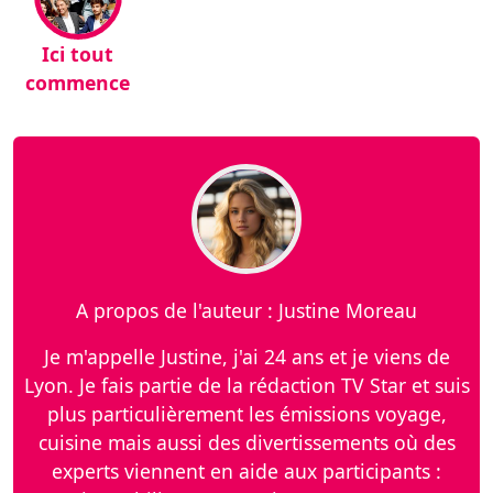
Ici tout
commence
A propos de l'auteur : Justine Moreau
Je m'appelle Justine, j'ai 24 ans et je viens de
Lyon. Je fais partie de la rédaction TV Star et suis
plus particulièrement les émissions voyage,
cuisine mais aussi des divertissements où des
experts viennent en aide aux participants :