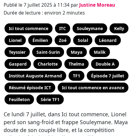
Publié le 7 juillet 2025 à 11:34 par
Justine Moreau
Durée de lecture : environ 2 minutes
Ici tout commence
ITC
Souleymane
Kelly
Lionel
Émilien
Zoé
Solal
Léonard
Teyssier
Saint-Surin
Maya
Malik
Gaspard
Charlotte
Thelma
Double A
Institut Auguste Armand
TF1
Épisode 7 juillet
Résumé épisode ICT
Ici tout commence en avance
Feuilleton
Série TF1
Ce lundi 7 juillet, dans Ici tout commence, Lionel
perd son sang-froid et frappe Souleymane. Maya
doute de son couple libre, et la compétition