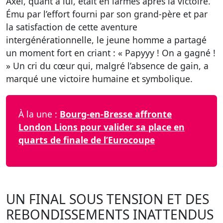
Axel, quant à lui, était en larmes après la victoire.
Ému par l’effort fourni par son grand-père et par
la satisfaction de cette aventure
intergénérationnelle, le jeune homme a partagé
un moment fort en criant : « Papyyy ! On a gagné !
» Un cri du cœur qui, malgré l’absence de gain, a
marqué une victoire humaine et symbolique.
À la une :
Bourg-en-Bresse affronte
London Lions pour valider sa place en
quarts de finale de l’Eurocoupe
UN FINAL SOUS TENSION ET DES
REBONDISSEMENTS INATTENDUS