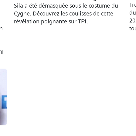
Tr
Sila a été démasquée sous le costume du
du
Cygne. Découvrez les coulisses de cette
20
révélation poignante sur TF1.
on
to
il