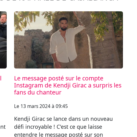
l
Le message posté sur le compte
Instagram de Kendji Girac a surpris les
fans du chanteur
Le 13 mars 2024 à 09:45
Kendji Girac se lance dans un nouveau
ant
défi incroyable ! C'est ce que laisse
entendre le message posté sur son