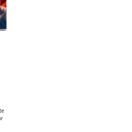
te
ur