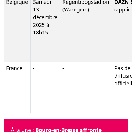
Belgique
Samedi
Regenboogstadion
DAZN 
13
(Waregem)
(applic
décembre
2025 à
18h15
France
-
-
Pas de
diffusi
officiel
À la une :
Bourg-en-Bresse affronte