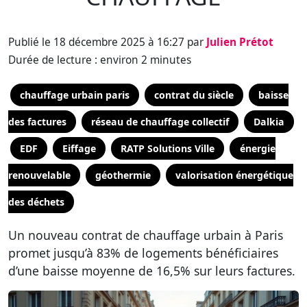
Publié le 18 décembre 2025 à 16:27 par
Julien Prétot
Durée de lecture : environ 2 minutes
chauffage urbain paris
contrat du siècle
baisse
des factures
réseau de chauffage collectif
Dalkia
EDF
Eiffage
RATP Solutions Ville
énergie
renouvelable
géothermie
valorisation énergétique
des déchets
Un nouveau contrat de chauffage urbain à Paris
promet jusqu’à 83% de logements bénéficiaires
d’une baisse moyenne de 16,5% sur leurs factures.