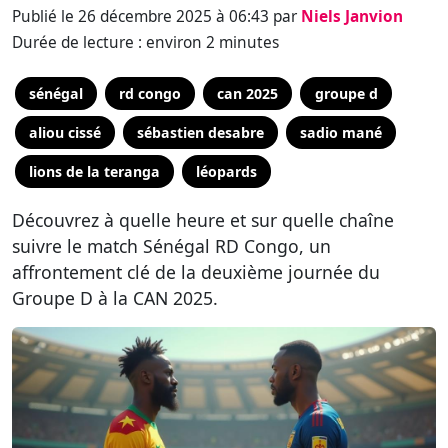
Publié le 26 décembre 2025 à 06:43 par
Niels Janvion
Durée de lecture : environ 2 minutes
sénégal
rd congo
can 2025
groupe d
aliou cissé
sébastien desabre
sadio mané
lions de la teranga
léopards
Découvrez à quelle heure et sur quelle chaîne
suivre le match Sénégal RD Congo, un
affrontement clé de la deuxième journée du
Groupe D à la CAN 2025.