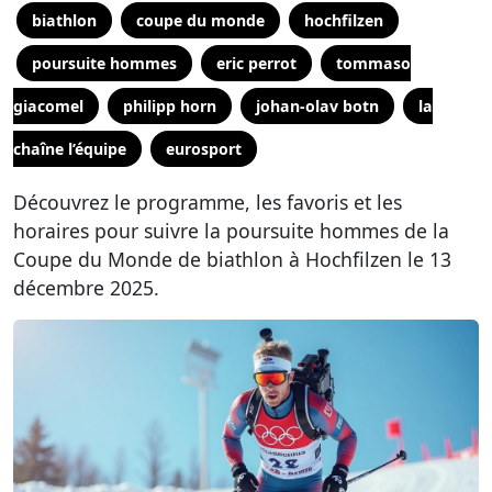
biathlon
coupe du monde
hochfilzen
poursuite hommes
eric perrot
tommaso
giacomel
philipp horn
johan-olav botn
la
chaîne l’équipe
eurosport
Découvrez le programme, les favoris et les
horaires pour suivre la poursuite hommes de la
Coupe du Monde de biathlon à Hochfilzen le 13
décembre 2025.