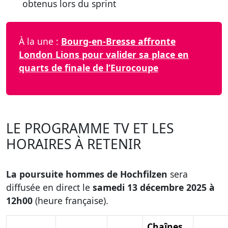
obtenus lors du sprint
À la une :
Bourg-en-Bresse affronte
London Lions pour valider sa place en
quarts de finale de l’Eurocoupe
LE PROGRAMME TV ET LES
HORAIRES À RETENIR
La poursuite hommes de Hochfilzen
sera
diffusée en direct le
samedi 13 décembre 2025 à
12h00
(heure française).
Chaînes