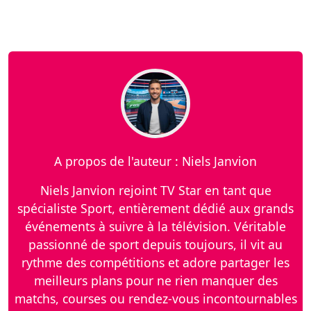
A propos de l'auteur : Niels Janvion
Niels Janvion rejoint TV Star en tant que
spécialiste Sport, entièrement dédié aux grands
événements à suivre à la télévision. Véritable
passionné de sport depuis toujours, il vit au
rythme des compétitions et adore partager les
meilleurs plans pour ne rien manquer des
matchs, courses ou rendez-vous incontournables