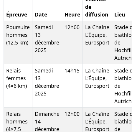
de
Épreuve
Date
Heure
diffusion
Lieu
Poursuite
Samedi
12h00
La Chaîne
Stade 
hommes
13
L’Équipe,
biathl
(12,5 km)
décembre
Eurosport
de
2025
Hochfil
Autric
Relais
Samedi
14h15
La Chaîne
Stade 
femmes
13
L’Équipe,
biathl
(4×6 km)
décembre
Eurosport
de
2025
Hochfil
Autric
Relais
Dimanche
12h00
La Chaîne
Stade 
hommes
14
L’Équipe,
biathl
(4×7,5
décembre
Eurosport
de