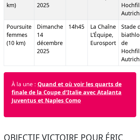
km)
2025
Hochfil
Autric
Poursuite
Dimanche
14h45
La Chaîne
Stade 
femmes
14
L’Équipe,
biathl
(10 km)
décembre
Eurosport
de
2025
Hochfil
Autric
À la une :
Quand et où voir les quarts de
finale de la Coupe d'Italie avec Atalanta
Juventus et Naples Como
OBJECTIF VICTOIRE POUR ÉRIC