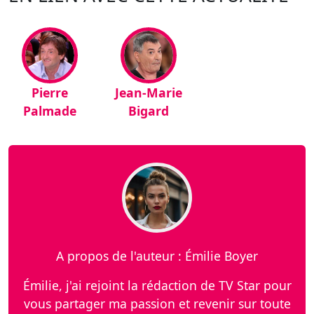
Pierre
Jean-Marie
Palmade
Bigard
A propos de l'auteur : Émilie Boyer
Émilie, j'ai rejoint la rédaction de TV Star pour
vous partager ma passion et revenir sur toute