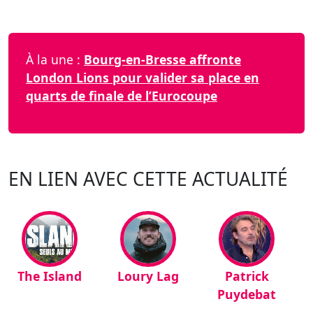
À la une :
Bourg-en-Bresse affronte
London Lions pour valider sa place en
quarts de finale de l’Eurocoupe
EN LIEN AVEC CETTE ACTUALITÉ
The Island
Loury Lag
Patrick
Puydebat