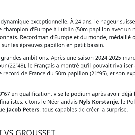
dynamique exceptionnelle. À 24 ans, le nageur suisse a
le champion d’Europe à Lublin (50m papillon avec un 
pionnats. Recordman d’Europe et du monde, médaillé ol
sur les épreuves papillon en petit bassin.
 grandes ambitions. Après une saison 2024-2025 marq
 (22’’48), le Français a montré qu’il pouvait rivaliser
 le record de France du 50m papillon (21’’95), et son ex
49’’67 en qualification, vise le podium après avoir déj
inalistes, citons le Néerlandais
Nyls Korstanje
, le P
que
Jacob Peters
, tous capables de créer la surprise.
I VS GROUSSET