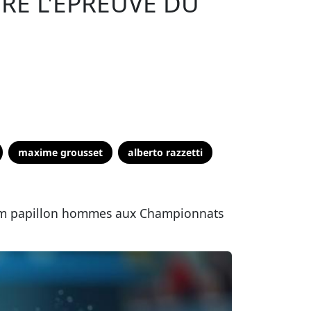
VRE L'ÉPREUVE DU
maxime grousset
alberto razzetti
100m papillon hommes aux Championnats