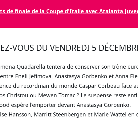
ts de finale de la Coupe d'Italie avec Atalanta Ju
DEZ-VOUS DU VENDREDI 5 DÉCEMBR
imona Quadarella tentera de conserver son trône eur
 entre Eneli Jefimova, Anastasya Gorbenko et Anna Ele
ence du recordman du monde Caspar Corbeau face aux 
os Christou ou Mewen Tomac ? Le suspense reste entie
ood espère l’emporter devant Anastasya Gorbenko.
ise Hansson, Marritt Steenbergen et Marie Wattel en q