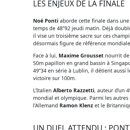
LES ENJEUX DE LA FINALE
Noé Ponti
aborde cette finale dans une 
temps de 48’’92 jeudi matin. Déjà doub
il vise un troisième sacre sur ces cham
désormais figure de référence mondiale 
Face à lui,
Maxime Grousset
nourrit de
50m papillon en grand bassin à Singapour
49’’34 en série à Lublin, il détient aussi
victoire sur 100m.
L’Italien
Alberto Razzetti
, auteur d’un 
mondial et olympique. Parmi les autres f
l’Allemand
Ramon Klenz
et le Britanni
UN DUEL ATTENDU : PONT