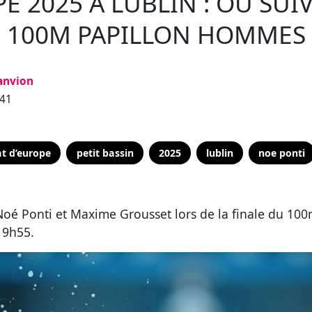
 2025 À LUBLIN : OÙ SUI
100M PAPILLON HOMMES
Janvion
:41
t d’europe
petit bassin
2025
lublin
noe ponti
 Noé Ponti et Maxime Grousset lors de la finale du 
19h55.