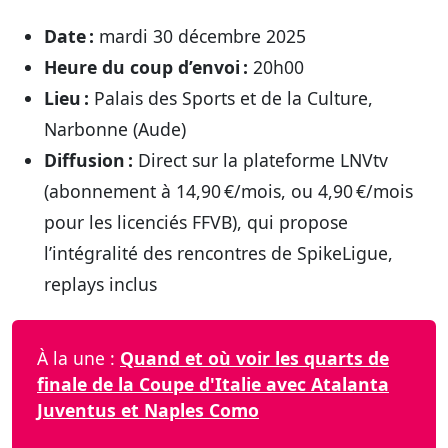
Date :
mardi 30 décembre 2025
Heure du coup d’envoi :
20h00
Lieu :
Palais des Sports et de la Culture,
Narbonne (Aude)
Diffusion :
Direct sur la plateforme LNVtv
(abonnement à 14,90 €/mois, ou 4,90 €/mois
pour les licenciés FFVB), qui propose
l’intégralité des rencontres de SpikeLigue,
replays inclus
À la une :
Quand et où voir les quarts de
finale de la Coupe d'Italie avec Atalanta
Juventus et Naples Como