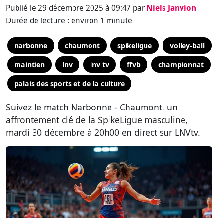
Publié le 29 décembre 2025 à 09:47 par
Niels Janvion
Durée de lecture : environ 1 minute
narbonne
chaumont
spikeligue
volley-ball
maintien
lnv
lnv tv
ffvb
championnat
palais des sports et de la culture
Suivez le match Narbonne - Chaumont, un
affrontement clé de la SpikeLigue masculine,
mardi 30 décembre à 20h00 en direct sur LNVtv.