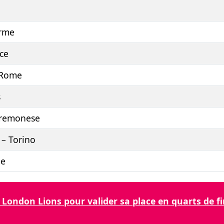
arme
cce
 Rome
s
Cremonese
 – Torino
ne
London Lions pour valider sa place en quarts de fi