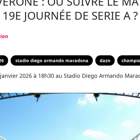
VERONE : OÙ SUIVRE LE MA
19E JOURNÉE DE SERIE A ?
vion
26
stadio diego armando maradona
dazn
champio
 janvier 2026 à 18h30 au Stadio Diego Armando Marado