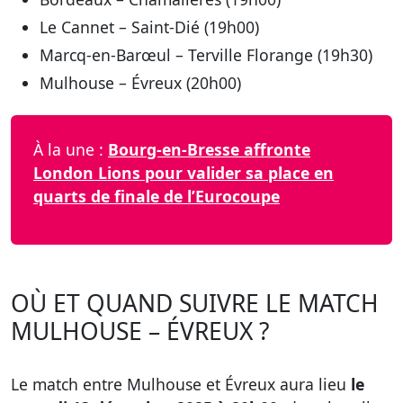
Le Cannet – Saint-Dié (19h00)
Marcq-en-Barœul – Terville Florange (19h30)
Mulhouse – Évreux (20h00)
À la une :
Bourg-en-Bresse affronte
London Lions pour valider sa place en
quarts de finale de l’Eurocoupe
OÙ ET QUAND SUIVRE LE MATCH
MULHOUSE – ÉVREUX ?
Le match entre Mulhouse et Évreux aura lieu
le