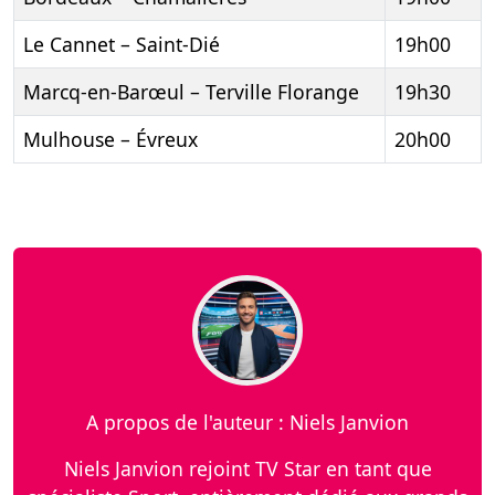
Le Cannet – Saint-Dié
19h00
Marcq-en-Barœul – Terville Florange
19h30
Mulhouse – Évreux
20h00
A propos de l'auteur : Niels Janvion
Niels Janvion rejoint TV Star en tant que