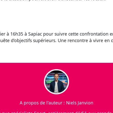
vier à 16h35 à Sapiac pour suivre cette confrontatio
te d’objectifs supérieurs. Une rencontre à vivre en d
A propos de l'auteur : Niels Janvion