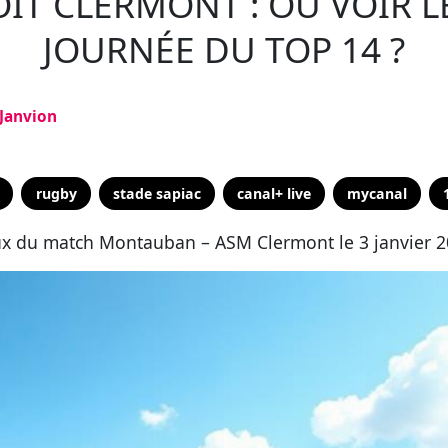
T CLERMONT : OÙ VOIR LE
JOURNÉE DU TOP 14 ?
 Janvion
rugby
stade sapiac
canal+ live
mycanal
eux du match Montauban – ASM Clermont le 3 janvier 2