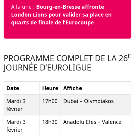
À la une :
Bourg-en-Bresse affronte
London Lions pour valider sa place en
quarts de finale de l’Eurocoupe
E
PROGRAMME COMPLET DE LA 26
JOURNÉE D’EUROLIGUE
Date
Heure
Affiche
Mardi 3
17h00
Dubai – Olympiakos
février
Mardi 3
18h30
Anadolu Efes – Valence
février