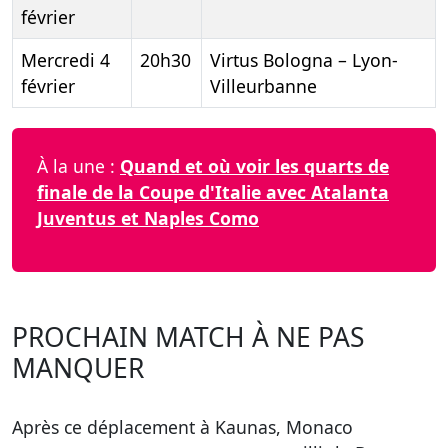
février
Mercredi 4
20h30
Virtus Bologna – Lyon-
février
Villeurbanne
À la une :
Quand et où voir les quarts de
finale de la Coupe d'Italie avec Atalanta
Juventus et Naples Como
PROCHAIN MATCH À NE PAS
MANQUER
Après ce déplacement à Kaunas, Monaco