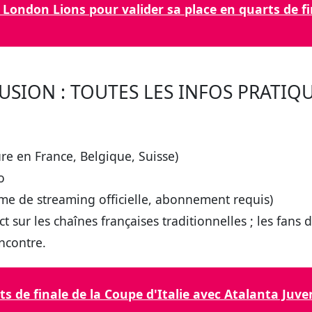
London Lions pour valider sa place en quarts de fi
USION : TOUTES LES INFOS PRATIQ
e en France, Belgique, Suisse)
o
me de streaming officielle, abonnement requis)
t sur les chaînes françaises traditionnelles ; les fans 
ncontre.
ts de finale de la Coupe d'Italie avec Atalanta Ju