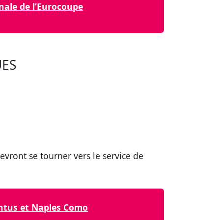
nale de l’Eurocoupe
UES
devront se tourner vers le service de
ventus et Naples Como