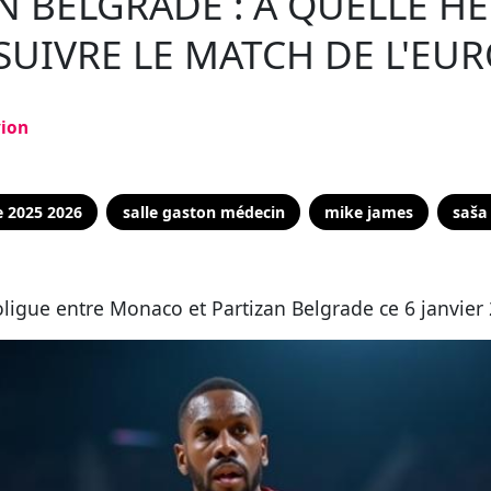
N BELGRADE : À QUELLE HE
SUIVRE LE MATCH DE L'EUR
vion
e 2025 2026
salle gaston médecin
mike james
saša
oligue entre Monaco et Partizan Belgrade ce 6 janvier