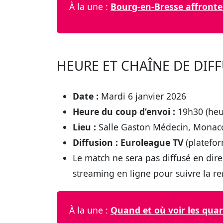
À la une :
Bourg-en-Bresse affronte 
HEURE ET CHAÎNE DE DIFF
Date :
Mardi 6 janvier 2026
Heure du coup d’envoi :
19h30 (heur
Lieu :
Salle Gaston Médecin, Monac
Diffusion :
Euroleague TV
(platefor
Le match ne sera pas diffusé en direc
streaming en ligne pour suivre la re
À la une :
Quand et où voir les quar