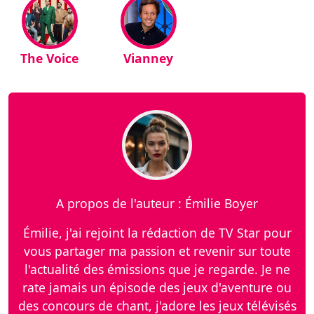
The Voice
Vianney
A propos de l'auteur : Émilie Boyer
Émilie, j'ai rejoint la rédaction de TV Star pour
vous partager ma passion et revenir sur toute
l'actualité des émissions que je regarde. Je ne
rate jamais un épisode des jeux d'aventure ou
des concours de chant, j'adore les jeux télévisés