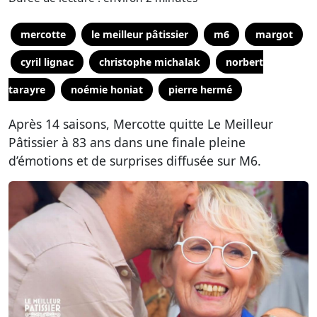
mercotte
le meilleur pâtissier
m6
margot
cyril lignac
christophe michalak
norbert
tarayre
noémie honiat
pierre hermé
Après 14 saisons, Mercotte quitte Le Meilleur
Pâtissier à 83 ans dans une finale pleine
d’émotions et de surprises diffusée sur M6.