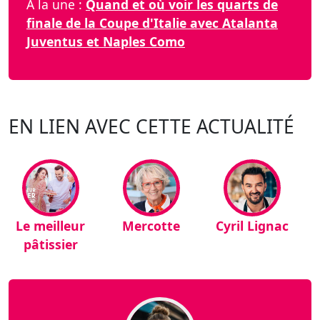
À la une :
Quand et où voir les quarts de
finale de la Coupe d'Italie avec Atalanta
Juventus et Naples Como
EN LIEN AVEC CETTE ACTUALITÉ
Le meilleur
Mercotte
Cyril Lignac
pâtissier