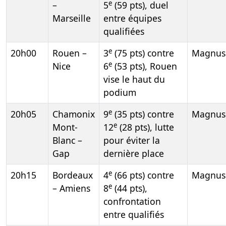
e
–
5
(59 pts), duel
Marseille
entre équipes
qualifiées
e
20h00
Rouen –
3
(75 pts) contre
Magnus.
e
Nice
6
(53 pts), Rouen
vise le haut du
podium
e
20h05
Chamonix
9
(35 pts) contre
Magnus.
e
Mont-
12
(28 pts), lutte
Blanc –
pour éviter la
Gap
dernière place
e
20h15
Bordeaux
4
(66 pts) contre
Magnus.
e
– Amiens
8
(44 pts),
confrontation
entre qualifiés