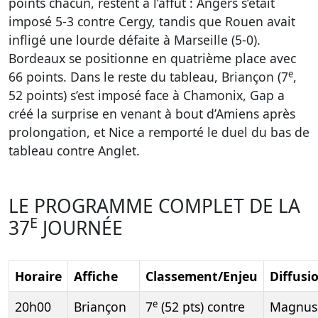
points chacun, restent à l’affût : Angers s’était
imposé 5-3 contre Cergy, tandis que Rouen avait
infligé une lourde défaite à Marseille (5-0).
Bordeaux se positionne en quatrième place avec
e
66 points. Dans le reste du tableau, Briançon (7
,
52 points) s’est imposé face à Chamonix, Gap a
créé la surprise en venant à bout d’Amiens après
prolongation, et Nice a remporté le duel du bas de
tableau contre Anglet.
LE PROGRAMME COMPLET DE LA
E
37
JOURNÉE
Horaire
Affiche
Classement/Enjeu
Diffusi
e
20h00
Briançon
7
(52 pts) contre
Magnus.