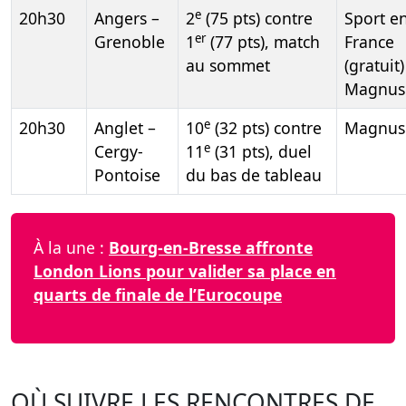
e
20h30
Angers –
2
(75 pts) contre
Sport e
er
Grenoble
1
(77 pts), match
France
au sommet
(gratuit)
Magnus.
e
20h30
Anglet –
10
(32 pts) contre
Magnus.
e
Cergy-
11
(31 pts), duel
Pontoise
du bas de tableau
À la une :
Bourg-en-Bresse affronte
London Lions pour valider sa place en
quarts de finale de l’Eurocoupe
OÙ SUIVRE LES RENCONTRES DE