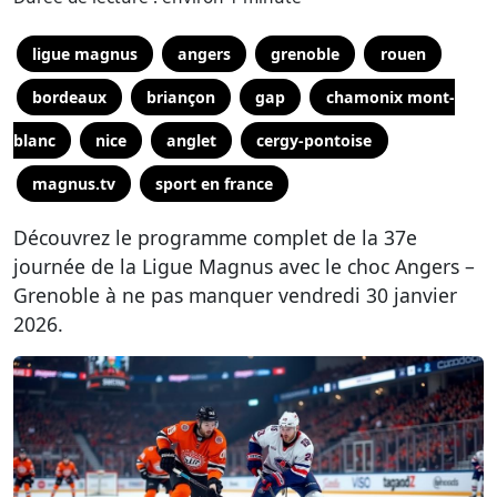
ligue magnus
angers
grenoble
rouen
bordeaux
briançon
gap
chamonix mont-
blanc
nice
anglet
cergy-pontoise
magnus.tv
sport en france
Découvrez le programme complet de la 37e
journée de la Ligue Magnus avec le choc Angers –
Grenoble à ne pas manquer vendredi 30 janvier
2026.