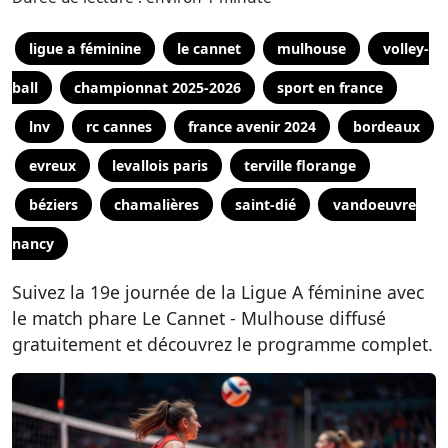
ligue a féminine
le cannet
mulhouse
volley-
ball
championnat 2025-2026
sport en france
lnv
rc cannes
france avenir 2024
bordeaux
evreux
levallois paris
terville florange
béziers
chamalières
saint-dié
vandoeuvre
nancy
Suivez la 19e journée de la Ligue A féminine avec
le match phare Le Cannet - Mulhouse diffusé
gratuitement et découvrez le programme complet.