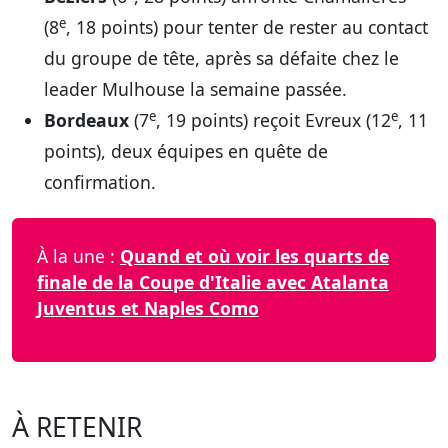
e
(8
, 18 points) pour tenter de rester au contact
du groupe de tête, après sa défaite chez le
leader Mulhouse la semaine passée.
e
e
Bordeaux
(7
, 19 points) reçoit Evreux (12
, 11
points), deux équipes en quête de
confirmation.
À la une :
Quand et où voir les quarts de
finale de la Coupe d'Italie avec Atalanta
Juventus et Naples Como
À RETENIR