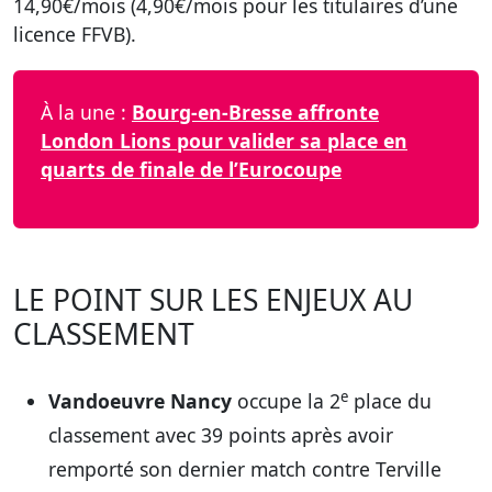
14,90€/mois (4,90€/mois pour les titulaires d’une
licence FFVB).
À la une :
Bourg-en-Bresse affronte
London Lions pour valider sa place en
quarts de finale de l’Eurocoupe
LE POINT SUR LES ENJEUX AU
CLASSEMENT
e
Vandoeuvre Nancy
occupe la 2
place du
classement avec 39 points après avoir
remporté son dernier match contre Terville