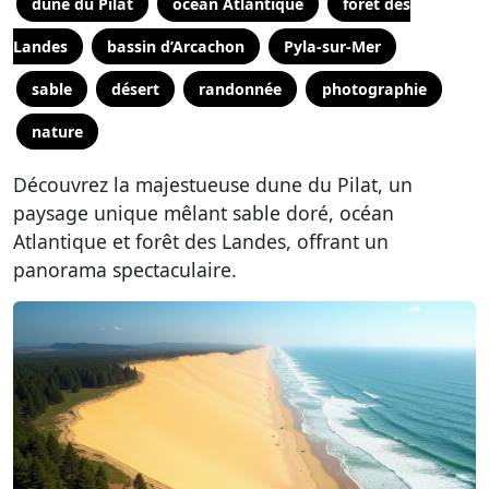
dune du Pilat
océan Atlantique
forêt des
Landes
bassin d’Arcachon
Pyla-sur-Mer
sable
désert
randonnée
photographie
nature
Découvrez la majestueuse dune du Pilat, un
paysage unique mêlant sable doré, océan
Atlantique et forêt des Landes, offrant un
panorama spectaculaire.