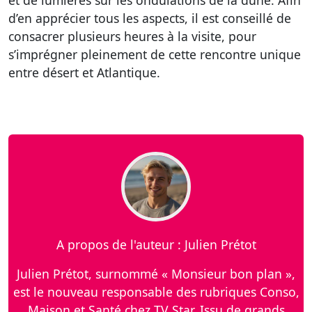
et de lumières sur les ondulations de la dune. Afin
d’en apprécier tous les aspects, il est conseillé de
consacrer plusieurs heures à la visite, pour
s’imprégner pleinement de cette rencontre unique
entre désert et Atlantique.
A propos de l'auteur : Julien Prétot
Julien Prétot, surnommé « Monsieur bon plan »,
est le nouveau responsable des rubriques Conso,
Maison et Santé chez TV Star. Issu de grands