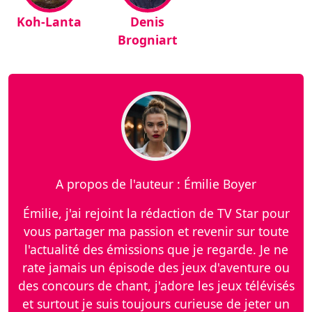
Koh-Lanta
Denis
Brogniart
A propos de l'auteur : Émilie Boyer
Émilie, j'ai rejoint la rédaction de TV Star pour
vous partager ma passion et revenir sur toute
l'actualité des émissions que je regarde. Je ne
rate jamais un épisode des jeux d'aventure ou
des concours de chant, j'adore les jeux télévisés
et surtout je suis toujours curieuse de jeter un