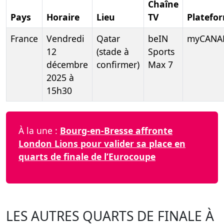
Chaîne
Pays
Horaire
Lieu
TV
Platefo
France
Vendredi
Qatar
beIN
myCANA
12
(stade à
Sports
décembre
confirmer)
Max 7
2025 à
15h30
À la une :
Bourg-en-Bresse affronte
London Lions pour valider sa place en
quarts de finale de l’Eurocoupe
LES AUTRES QUARTS DE FINALE À