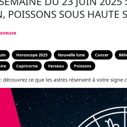
EMAINE DU 23 JUIN 2025 
, POISSONS SOUS HAUTE S
soneuve
juin
Horoscope 2025
Nouvelle lune
Cancer
Béli
ire
Capricorne
Verseau
Poissons
: découvrez ce que les astres réservent à votre signe 