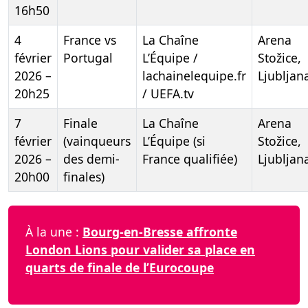
16h50
4
France vs
La Chaîne
Arena
février
Portugal
L’Équipe /
Stožice,
2026 –
lachainelequipe.fr
Ljubljan
20h25
/ UEFA.tv
7
Finale
La Chaîne
Arena
février
(vainqueurs
L’Équipe (si
Stožice,
2026 –
des demi-
France qualifiée)
Ljubljan
20h00
finales)
À la une :
Bourg-en-Bresse affronte
London Lions pour valider sa place en
quarts de finale de l’Eurocoupe