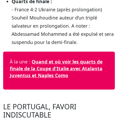
Quarts de finale :
- France 4-2 Ukraine (après prolongation)
Souheil Mouhoudine auteur d’un triplé
salvateur en prolongation. A noter :
Abdessamad Mohammed a été expulsé et sera
suspendu pour la demi-finale.
À la une :
Quand et où voir les quarts de
finale de la Coupe d'Italie avec Atalanta
Juventus et Naples Como
LE PORTUGAL, FAVORI
INDISCUTABLE