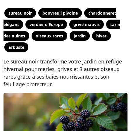
sureau noir
bouvreuil pivoine
chardonneret
élégant
verdier d’Europe
grive mauvis
tarin
des aulnes
oiseaux rares
jardin
hiver
arbuste
Le sureau noir transforme votre jardin en refuge
hivernal pour merles, grives et 3 autres oiseaux
rares grâce à ses baies nourrissantes et son
feuillage protecteur.