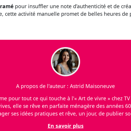
cramé
pour insuffler une note d’authenticité et de créat
le, cette activité manuelle promet de belles heures de 
A propos de l'auteur : Astrid Maisoneuve
 pour tout ce qui touche à l'« Art de vivre » chez TV S
ves, elle se rêve en parfaite ménagère des années 60
er ses idées pratiques et rêve, un jour, de publier so
En savoir plus