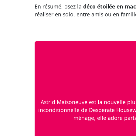
En résumé, osez la
déco étoilée en ma
réaliser en solo, entre amis ou en famil
Astrid Maisoneuve est la nouvelle plume
inconditionnelle de Desperate Housewi
ménage, elle adore partag