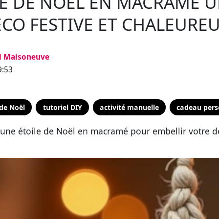
LE DE NOËL EN MACRAMÉ 
CO FESTIVE ET CHALEURE
d Maisoneuve
9:53
de Noël
tutoriel DIY
activité manuelle
cadeau pers
une étoile de Noël en macramé pour embellir votre dé