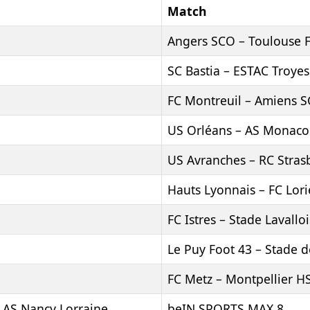
Match
Angers SCO – Toulouse 
SC Bastia – ESTAC Troyes
FC Montreuil – Amiens S
US Orléans – AS Monaco
US Avranches – RC Stra
Hauts Lyonnais – FC Lori
FC Istres – Stade Lavalloi
Le Puy Foot 43 – Stade 
FC Metz – Montpellier H
 AS Nancy Lorraine
beIN SPORTS MAX 8