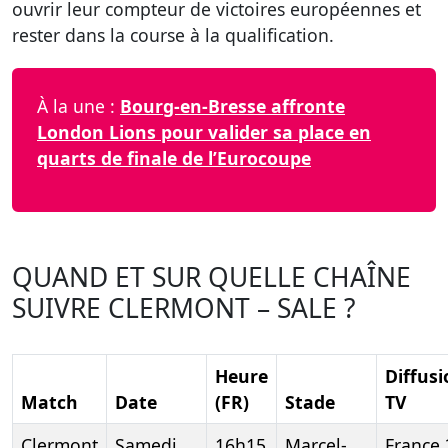
ouvrir leur compteur de victoires européennes et
rester dans la course à la qualification.
À la une :
Bourg-en-Bresse affronte
London Lions pour valider sa place en
quarts de finale de l’Eurocoupe
QUAND ET SUR QUELLE CHAÎNE
SUIVRE CLERMONT – SALE ?
Heure
Diffusi
Match
Date
(FR)
Stade
TV
Clermont
Samedi
16h15
Marcel-
France 