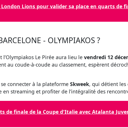
London Lions pour valider sa place en quarts de fi
BARCELONE - OLYMPIAKOS ?
t l’Olympiakos Le Pirée aura lieu le
vendredi 12 déce
ent au coude-à-coude au classement, espèrent décroch
a se connecter à la plateforme
Skweek
, qui détient les
 en streaming et profiter de l’intégralité des rencontr
ts de finale de la Coupe d'Italie avec Atalanta Ju