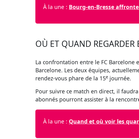
À la une :
Bourg-en-Bresse affronte 
OÙ ET QUAND REGARDER 
La confrontation entre le FC Barcelone e
Barcelone. Les deux équipes, actuellem
e
rendez-vous phare de la 15
journée.
Pour suivre ce match en direct, il faudr
abonnés pourront assister à la rencontre
À la une :
Quand et où voir les quar