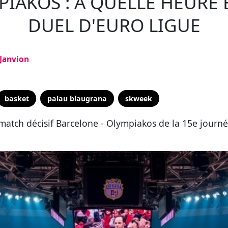
PIAKOS : À QUELLE HEURE 
DUEL D'EURO LIGUE
 Janvion
basket
palau blaugrana
skweek
atch décisif Barcelone - Olympiakos de la 15e journé