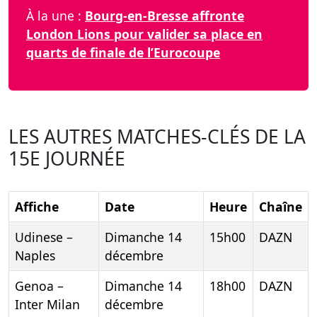
À la une :
Bourg-en-Bresse affronte
London Lions pour valider sa place en
quarts de finale de l’Eurocoupe
LES AUTRES MATCHES-CLÉS DE LA
15E JOURNÉE
Affiche
Date
Heure
Chaîne
Udinese –
Dimanche 14
15h00
DAZN
Naples
décembre
Genoa –
Dimanche 14
18h00
DAZN
Inter Milan
décembre