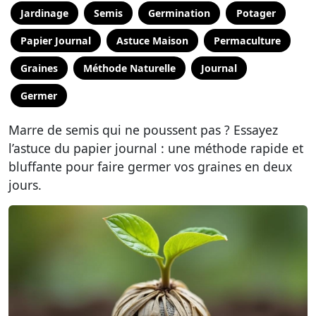
Jardinage
Semis
Germination
Potager
Papier Journal
Astuce Maison
Permaculture
Graines
Méthode Naturelle
Journal
Germer
Marre de semis qui ne poussent pas ? Essayez
l’astuce du papier journal : une méthode rapide et
bluffante pour faire germer vos graines en deux
jours.