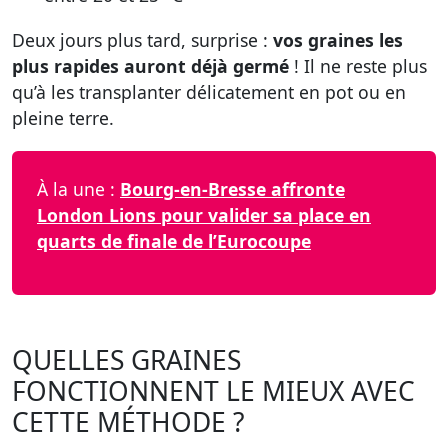
Deux jours plus tard, surprise :
vos graines les
plus rapides auront déjà germé
! Il ne reste plus
qu’à les transplanter délicatement en pot ou en
pleine terre.
À la une :
Bourg-en-Bresse affronte
London Lions pour valider sa place en
quarts de finale de l’Eurocoupe
QUELLES GRAINES
FONCTIONNENT LE MIEUX AVEC
CETTE MÉTHODE ?