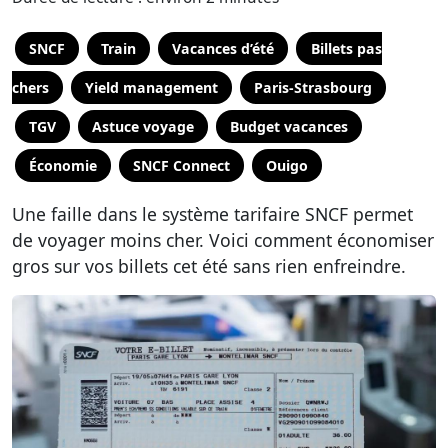
SNCF
Train
Vacances d’été
Billets pas
chers
Yield management
Paris-Strasbourg
TGV
Astuce voyage
Budget vacances
Économie
SNCF Connect
Ouigo
Une faille dans le système tarifaire SNCF permet
de voyager moins cher. Voici comment économiser
gros sur vos billets cet été sans rien enfreindre.